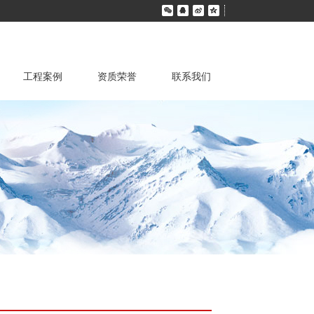
工程案例
资质荣誉
联系我们
/ PE管
售网络
行业资讯
施工工程
销售业绩
MPP电力管
经典案例
服务领域
PPH管
人才招聘
聚丙烯板系列
废气处理设备
PP风管
储液罐类
尾气净化系统
石墨改性PP类
真空系统
聚丙烯定制类
设备配件