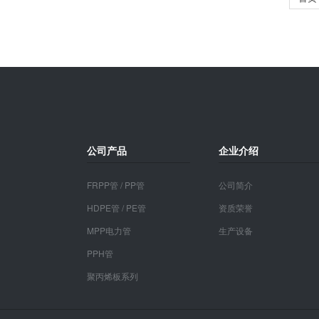
公司产品
企业介绍
FRPP管 / PP管
公司简介
HDPE管 / PE管
资质荣誉
MPP电力管
生产设备
PPH管
聚丙烯板系列