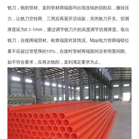
铣刀，铣削管材。直到管材两端面均出现连续的切削后，撤掉压
力，让铣刀空转两、三周后再退开活动架，关闭铣刀开关。切屑
厚度应为0.1-1mm，通过调节铣刀片的高度调节切屑厚度。取出
铣刀，合拢两端管材。检查端面对其情况。Mpp电力管两端错位
量不应超过管壁厚的10%，合拢时管材两端面间没有明显间隙。
如不符合要求，应再次铣削，直到满足要求为止。