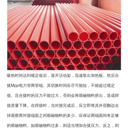
吸热时间达到规定值后，退开活动架，迅速取出加热板。然后合
拢Mpp电力管两管端。其切换时间应尽可能短，不能超过规定
值。且合拢时的压力不能过大，否则会将熔融物料挤出，造成焊
接质量下降。在焊接时，当对接完成后，应立即将其外层翻边去
掉观察两对接端面之间熔融物料的多少。应保证两端面间有足够
的熔融物料。如熔融物料过多，则适当增加合拢压力。反之，则