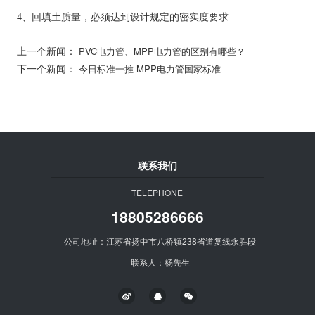
4、回填土质量，必须达到设计规定的密实度要求.
上一个新闻：
PVC电力管、MPP电力管的区别有哪些？
下一个新闻：
今日标准一推-MPP电力管国家标准
联系我们
TELEPHONE
18805286666
公司地址：江苏省扬中市八桥镇238省道复线永胜段
联系人：杨先生