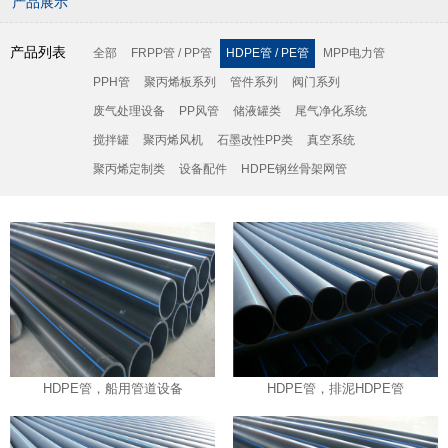
产品展示
产品列表
全部
FRPP管 / PP管
HDPE管 / PE管
MPP电力管
PPH管
聚丙烯板系列
管件系列
阀门系列
废气处理设备
PP风管
储液罐类
尾气净化系统
搅拌罐
聚丙烯风机
石墨改性PP类
真空系统
聚丙烯定制类
设备配件
HDPE钢丝骨架网管
HDPE管，船用管道设备
HDPE管，排泥HDPE管